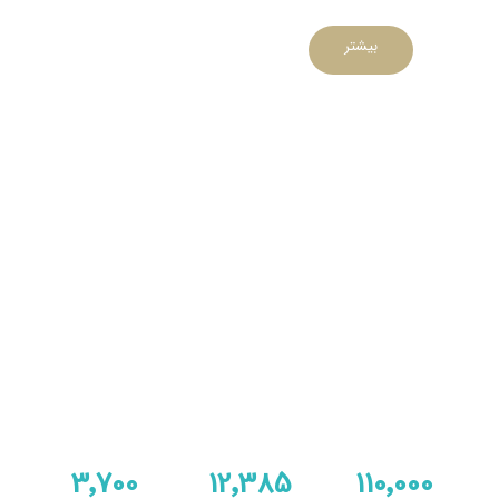
بیشتر
3٬700
12٬385
110٬000