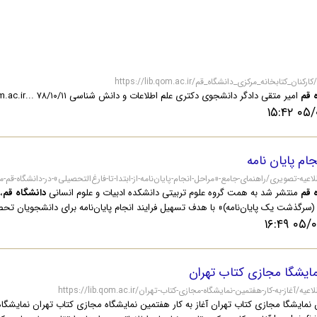
https://l/کلیدواژه/کارکنان_کتابخانه_مرکزی_دانشگاه_قم
 قم
امیر متقی دادگر دانشجوی دکتری علم اطلاعات و دانش شناسی motagy۵۵@gmail.com a-dadgr@qom.ac.ir... ۷۸/۱۰/۱۱...
۰۵/۰۵/
جام پایان نامه
https://lib/آرشیو-اطلاعیه-تصویری/راهنمای-جامع-«مراحل-انجام-پایان‌نامه-از-ابتدا-تا-فارغ‌التحصیلی»-در-دانشگاه-ق
 قم
منتشر شد به همت گروه علوم تربیتی دانشکده ادبیات و علوم انسانی
دانشگاه قم
،
 (سرگذشت یک پایان‌نامه)» با هدف تسهیل فرایند انجام پایان‌نامه برای دانشجویان تحص
۰۵/۰۳/
ایشگا مجازی کتاب تهران
https://li/آرشیو-اطلاعیه/آغاز-به-کار-هفتمین-نمایشگاه-مجازی-کتاب-تهران