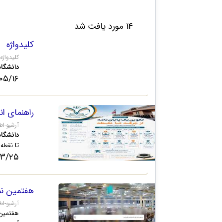
۱۴ مورد یافت شد
کلیدواژه
ib.qom.ac.ir
دانشگاه
۱۶ ۱۵:۴۲
راهنمای ان
.qom.ac.ir
دانشگاه
تا نقطه
۲۵ ۱۶:۴۹
هفتمین نم
b.qom.ac.ir