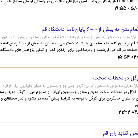
۰۵/۰۲/
 بیش از ۶۰۰۰ پایان‌نامه دانشگاه قم
 قم
از تورق کاغذ تا جستجوی هوشمند دسترسی تمام‌متن به بیش از ۶۰۰۰ پایان‌نامه
د
حه در اقدامی ارزشمند و زیرساختی برای ارتقای کمی و کیفی پژوهش‌های دانشگاهی، بیش از ۶۰۰۰ عنوان پایان‌نام
۰۴/۱۱
وگل در لحظات سخت
https://lib./آرشیواخبار/معرفی-سه-موتور-جستجوی-ایرانی:--گردو،-جس-جو-و-ریسمون-به-عنوان-جایگزین-برای-گوگل
گوگل در لحظات سخت معرفی موتور جستجوی ایرانی و مترجم غیر از گوگل معرفی سه
به عنوان جایگزین برای گوگل با توجه به شرایط پیش آمده در کشور و نیاز محققان 
ر...
۰۴/۱
من کتابداران قم