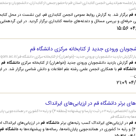
اسی
 قم
برگزار شد. به گزارش روابط عمومی انجمن کتابداری قم، این نشست در محل کتابخ
یی حرفه‌ای و بررسی مسائل و دغدغه‌های جامعه کتابداری برگزار گردید. در این گردهمایی
۰۴/۱
شجویان ورودی جدید از کتابخانه مرکزی دانشگاه قم
https://lib/آرشیواخبار/گزارش-بازدید-دانشجویان-ورودی-جدید--(خواهران)-از-کتابخانه-مرکزی-دانشگاه-قم
 قم
گزارش بازدید دانشجویان ورودی جدید (خواهران) از کتابخانه مرکزی
دانشگاه قم
ب
انشگاه قم
با همکاری انجمن علمی رشته علم اطلاعات و دانش شناسی برگزار شد. در ای
...
۰۴/۰۹
ای برتر دانشگاه قم در ارزیابی‌های ایرانداک
‌ها-به-دانشگاه-قم
 قم
در ارزیابی‌های ایرانداک کسب رتبه‌های برتر
دانشگاه قم
ا به
دانشگاه قم