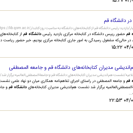
۰۴/۰۹
 در دانشگاه قم
https://lib/آرشیواخبار/بازدید-رئیس-دانشگاه-قم-از-کتابخانه‌های-دانشگاه-به-مناسبت-روز-کتابدار
 قم
حضور رییس دانشگاه در کتابخانه مرکزی بازدید رئیس
دانشگاه قم
از کتابخانه‌های
 در حالی‌که مشغول رسیدگی به امور جاری کتابخانه مرکزی بودیم، خبر حضور ریاست دان
۰۴/۰۸/
ندیشی مدیران کتابخانه‌های دانشگاه قم و جامعه المصطفی‌
https://lib./آرشیو-اطلاعیه/نشست-هم‌اندیشی-مدیران-کتابخانه‌های-دانشگاه-قم-و-جامعةالمصطفی‌العالمیه-برگزار-شد
 قم
و جامعه المصطفی‌ در راستای اجرای تفاهم‌نامه همکاری میان دو نهاد علمی نشست
المصطفی‌العالمیه برگزار شد نشست هم‌اندیشی مدیران کتابخانه‌های
دانشگاه قم
و جام
..
۰۴/۰۷/