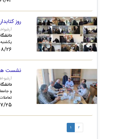
/۰۲ ۱۵:۴۷
روز کتابدار
.qom.ac.ir
دانشگاه
یکشنبه،
۲۶ ۱۵:۲۲
نشست هم‌ا
qom.ac.ir
دانشگاه
و جامعة
تعاملات.
۲۵ ۲۲:۵۳
۱
۲