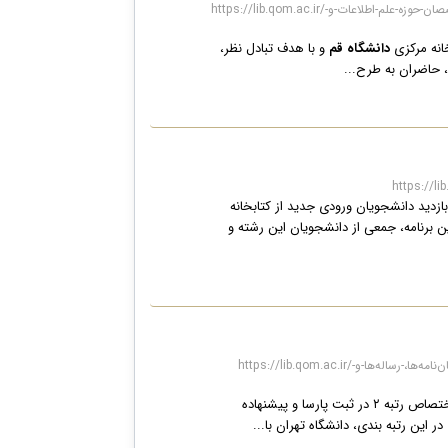
https://lib.qom.ac.ir/آرشیواخبار/جلسه-هم‌اندیشی-انجمن-کتابداری-استان-قم-با-حضور-جمعی-از-کتابداران،-دانشجویان-و-متخصصان-حوزه-علم-اطلاعات-و-
انه مرکزی
دانشگاه قم
و با هدف تبادل نظر،
، حاضران به طرح...
ازدید دانشجویان ورودی جدید از کتابخانه
ن برنامه، جمعی از دانشجویان این رشته و
https://lib.qom.ac.ir/آرشیودستاورد/اختصاص-رتبه-۲-در-ثبت-پارسا-و-پیشنهاده-(منطقه-۴)-و-رتبه-۱۰-کشوری-در-همانندجویی-پایان‌نامه‌ها،-رساله‌ها-و-
در ارزیابی‌های ایرانداک اختصاص رتبه ۲ در ثبت پارسا و پیشنهاده
در این رتبه بندی، دانشگاه تهران با...