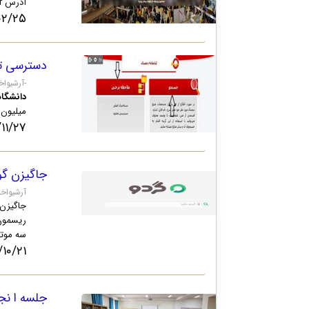
آدرس book.icfi.ir آغاز به کار می‌کند. تامین نیازهای اطلاعاتی در راستای ارتقای سطح علمی کاربران هدف اصلی کتابخانه...
۲۵ ۱۹:۵۵
دسترسی تمام‌متن به
https://lib.qom.ac.ir/آرشیواخبار/دسترسی-تمام‌متن-به-بیش-از-۶۰۰۰-پایان‌نامه-دانشگاه-قم؛-امکان-جستجو-در-بیش--یک-میلیون-صفحه-
دانشگاه
میلیون صف
/۲۷ ۱۵:۵۴
جاگیزن گ
qom.ac.ir
جاگیزن 
ریسمون 
سه موتو
۰/۲۱ ۲۱:۳۲
جلسه ا نج